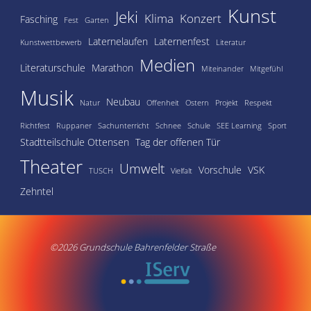
Kunst
Jeki
Klima
Konzert
Fasching
Fest
Garten
Laternelaufen
Laternenfest
Kunstwettbewerb
Literatur
Medien
Literaturschule
Marathon
Miteinander
Mitgefühl
Musik
Neubau
Natur
Offenheit
Ostern
Projekt
Respekt
Richtfest
Ruppaner
Sachunterricht
Schnee
Schule
SEE Learning
Sport
Stadtteilschule Ottensen
Tag der offenen Tür
Theater
Umwelt
Vorschule
VSK
TUSCH
Vielfalt
Zehntel
©2026 Grundschule Bahrenfelder Straße