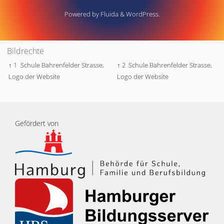
Powered by
Fluida
&
WordPress.
Bildrechte
↑ 1
Schule Bahrenfelder Strasse,
↑ 2
Schule Bahrenfelder Strasse,
Logo der Website
Logo der Website
Gefördert von