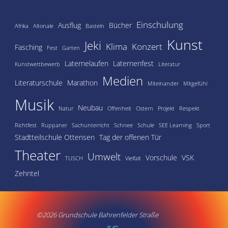
Einschulung
Ausflug
Bücher
Afrika
Altonale
Basteln
Kunst
Jeki
Klima
Konzert
Fasching
Fest
Garten
Laternelaufen
Laternenfest
Kunstwettbewerb
Literatur
Medien
Literaturschule
Marathon
Miteinander
Mitgefühl
Musik
Neubau
Natur
Offenheit
Ostern
Projekt
Respekt
Richtfest
Ruppaner
Sachunterricht
Schnee
Schule
SEE Learning
Sport
Stadtteilschule Ottensen
Tag der offenen Tür
Theater
Umwelt
Vorschule
VSK
TUSCH
Vielfalt
Zehntel
©2026 Grundschule Bahrenfelder Straße