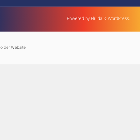
Powered by
Fluida
&
WordPress.
o der Website