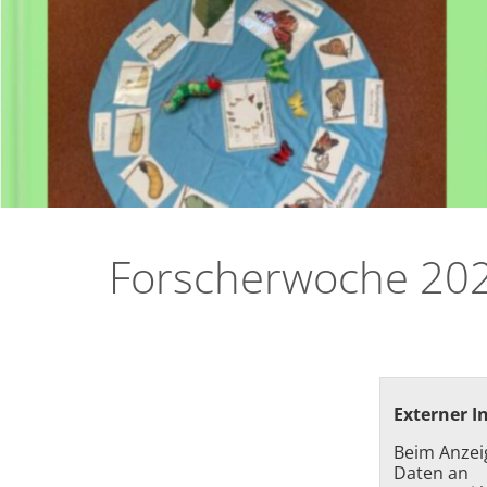
Forscherwoche 20
Externer I
Beim Anzei
Daten an