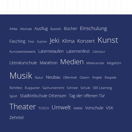
Einschulung
Ausflug
Bücher
Afrika
Altonale
Basteln
Kunst
Jeki
Klima
Konzert
Fasching
Fest
Garten
Laternelaufen
Laternenfest
Kunstwettbewerb
Literatur
Medien
Literaturschule
Marathon
Miteinander
Mitgefühl
Musik
Neubau
Natur
Offenheit
Ostern
Projekt
Respekt
Richtfest
Ruppaner
Sachunterricht
Schnee
Schule
SEE Learning
Stadtteilschule Ottensen
Tag der offenen Tür
Sport
Theater
Umwelt
Vorschule
VSK
TUSCH
Vielfalt
Zehntel