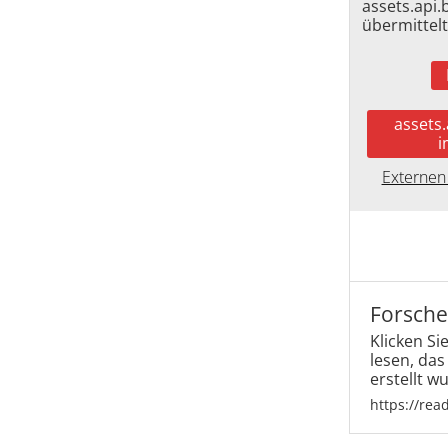
assets.api
übermittelt
assets
i
Externen
Forsch
Klicken Si
lesen, das
erstellt w
https://rea